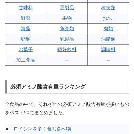
甘味料
豆製品
種実類
野菜
果物
きのこ
海藻
魚介類
肉類
卵類
乳製品
油脂類
お菓子
嗜好飲料
調味料
加工食品
–
–
必須アミノ酸含有量ランキング
全食品の中で、それぞれの必須アミノ酸含有量が多いもの
をベスト50にまとめました。
■
ロイシンを多く含む食べ物