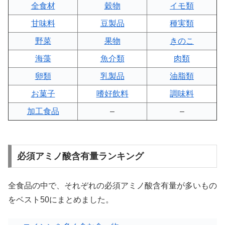
全食材
穀物
イモ類
甘味料
豆製品
種実類
野菜
果物
きのこ
海藻
魚介類
肉類
卵類
乳製品
油脂類
お菓子
嗜好飲料
調味料
加工食品
–
–
必須アミノ酸含有量ランキング
全食品の中で、それぞれの必須アミノ酸含有量が多いもの
をベスト50にまとめました。