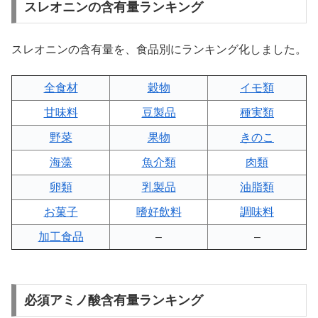
スレオニンの含有量ランキング
スレオニンの含有量を、食品別にランキング化しました。
全食材
穀物
イモ類
甘味料
豆製品
種実類
野菜
果物
きのこ
海藻
魚介類
肉類
卵類
乳製品
油脂類
お菓子
嗜好飲料
調味料
加工食品
–
–
必須アミノ酸含有量ランキング