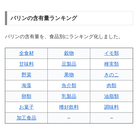
バリンの含有量ランキング
バリンの含有量を、食品別にランキング化しました。
全食材
穀物
イモ類
甘味料
豆製品
種実類
野菜
果物
きのこ
海藻
魚介類
肉類
卵類
乳製品
油脂類
お菓子
嗜好飲料
調味料
加工食品
–
–