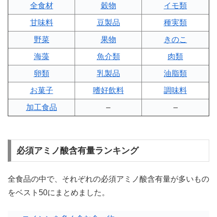
全食材
穀物
イモ類
甘味料
豆製品
種実類
野菜
果物
きのこ
海藻
魚介類
肉類
卵類
乳製品
油脂類
お菓子
嗜好飲料
調味料
加工食品
–
–
必須アミノ酸含有量ランキング
全食品の中で、それぞれの必須アミノ酸含有量が多いもの
をベスト50にまとめました。