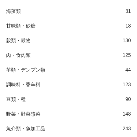
海藻類
31
甘味類・砂糖
18
穀類・穀物
130
肉・食肉類
125
芋類・デンプン類
44
調味料・香辛料
123
豆類・種
90
野菜・野菜惣菜
148
魚介類・魚加工品
243