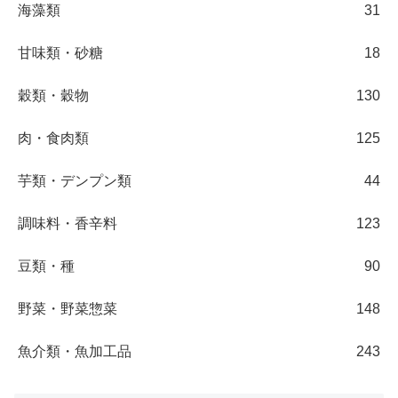
海藻類
31
甘味類・砂糖
18
穀類・穀物
130
肉・食肉類
125
芋類・デンプン類
44
調味料・香辛料
123
豆類・種
90
野菜・野菜惣菜
148
魚介類・魚加工品
243