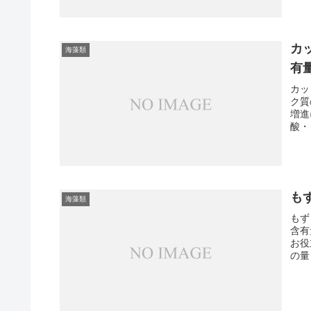
カ
海藻類
有
カッ
ク質
増進
酸・
も
海藻類
もず
含有
お役
の量