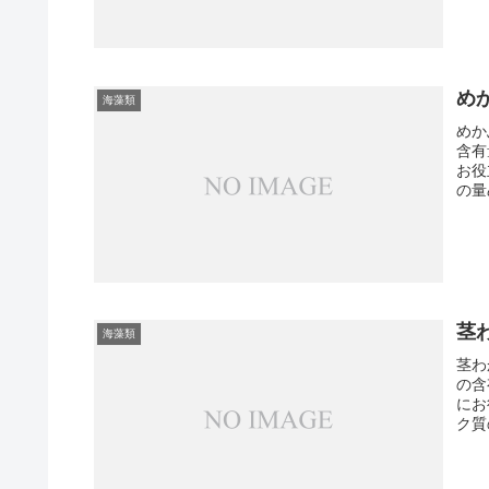
め
海藻類
めか
含有
お役
の量
茎
海藻類
茎わ
の含
にお
ク質