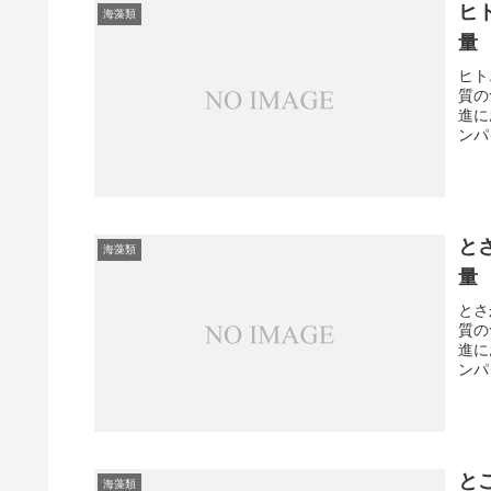
ヒ
海藻類
量
ヒト
質の
進に
ンパ
と
海藻類
量
とさ
質の
進に
ンパ
と
海藻類