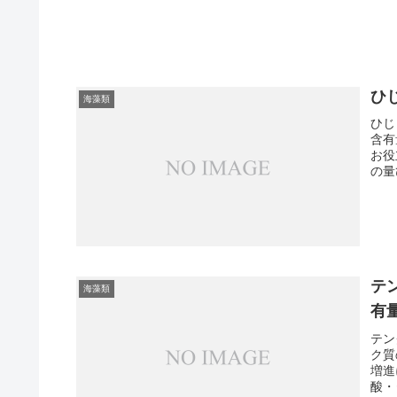
ひ
海藻類
ひじ
含有
お役
の量
テ
海藻類
有
テン
ク質
増進
酸・