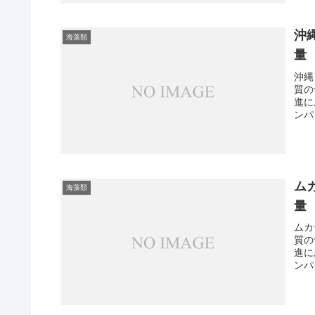
沖
海藻類
量
沖縄
質の
進に
ンパ
ム
海藻類
量
ムカ
質の
進に
ンパ