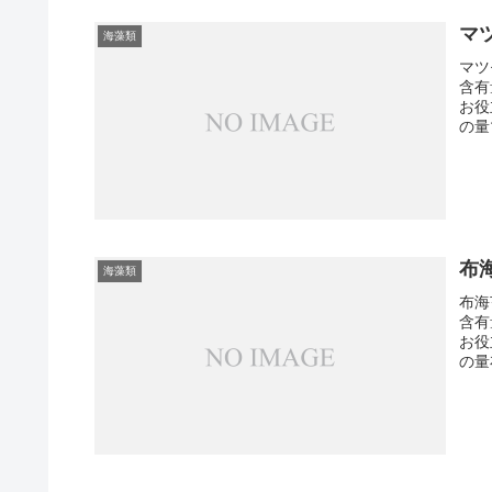
マ
海藻類
マツ
含有
お役
の量
布
海藻類
布海
含有
お役
の量