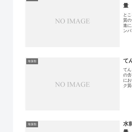
量
とこ
質の
進に
ンパ
て
海藻類
てん
の含
にお
ク質
水
海藻類
量