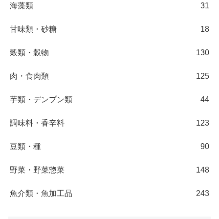
海藻類
31
甘味類・砂糖
18
穀類・穀物
130
肉・食肉類
125
芋類・デンプン類
44
調味料・香辛料
123
豆類・種
90
野菜・野菜惣菜
148
魚介類・魚加工品
243