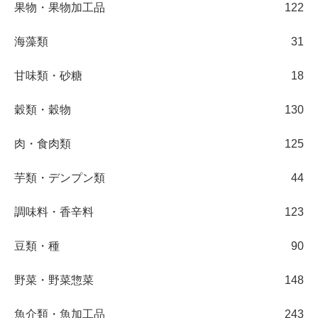
果物・果物加工品
122
海藻類
31
甘味類・砂糖
18
穀類・穀物
130
肉・食肉類
125
芋類・デンプン類
44
調味料・香辛料
123
豆類・種
90
野菜・野菜惣菜
148
魚介類・魚加工品
243