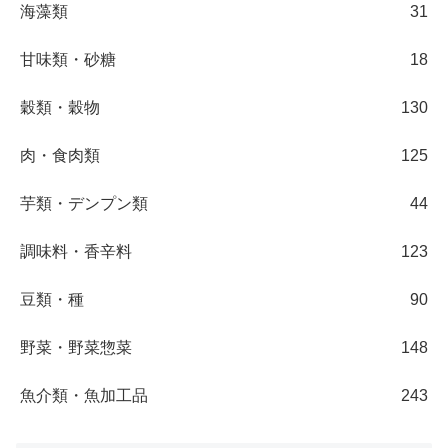
海藻類
31
甘味類・砂糖
18
穀類・穀物
130
肉・食肉類
125
芋類・デンプン類
44
調味料・香辛料
123
豆類・種
90
野菜・野菜惣菜
148
魚介類・魚加工品
243