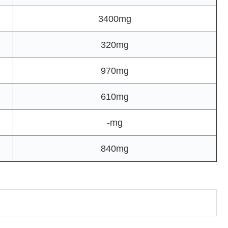
3400mg
320mg
970mg
610mg
-mg
840mg