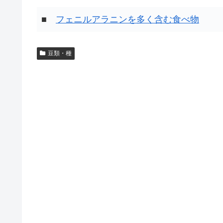
■
フェニルアラニンを多く含む食べ物
豆類・種