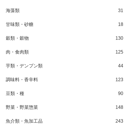
海藻類
31
甘味類・砂糖
18
穀類・穀物
130
肉・食肉類
125
芋類・デンプン類
44
調味料・香辛料
123
豆類・種
90
野菜・野菜惣菜
148
魚介類・魚加工品
243