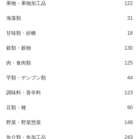
果物・果物加工品
122
海藻類
31
甘味類・砂糖
18
穀類・穀物
130
肉・食肉類
125
芋類・デンプン類
44
調味料・香辛料
123
豆類・種
90
野菜・野菜惣菜
148
魚介類・魚加工品
243