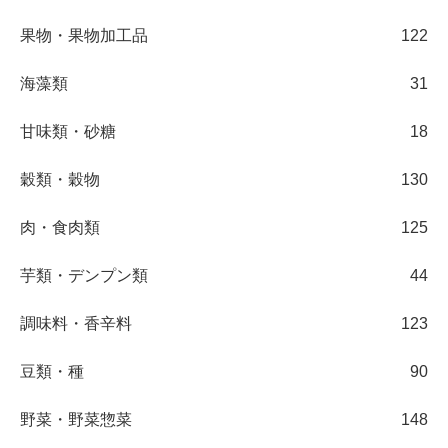
果物・果物加工品
122
海藻類
31
甘味類・砂糖
18
穀類・穀物
130
肉・食肉類
125
芋類・デンプン類
44
調味料・香辛料
123
豆類・種
90
野菜・野菜惣菜
148