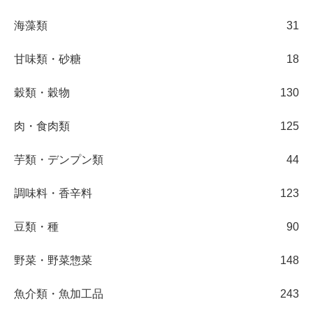
海藻類
31
甘味類・砂糖
18
穀類・穀物
130
肉・食肉類
125
芋類・デンプン類
44
調味料・香辛料
123
豆類・種
90
野菜・野菜惣菜
148
魚介類・魚加工品
243