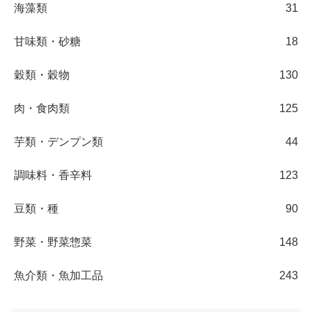
海藻類
31
甘味類・砂糖
18
穀類・穀物
130
肉・食肉類
125
芋類・デンプン類
44
調味料・香辛料
123
豆類・種
90
野菜・野菜惣菜
148
魚介類・魚加工品
243