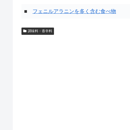
■
フェニルアラニンを多く含む食べ物
調味料・香辛料