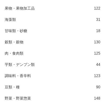
果物・果物加工品
122
海藻類
31
甘味類・砂糖
18
穀類・穀物
130
肉・食肉類
125
芋類・デンプン類
44
調味料・香辛料
123
豆類・種
90
野菜・野菜惣菜
148