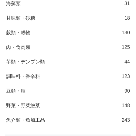
海藻類
31
甘味類・砂糖
18
穀類・穀物
130
肉・食肉類
125
芋類・デンプン類
44
調味料・香辛料
123
豆類・種
90
野菜・野菜惣菜
148
魚介類・魚加工品
243