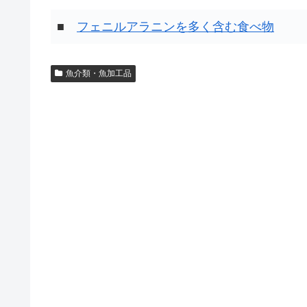
■
フェニルアラニンを多く含む食べ物
魚介類・魚加工品