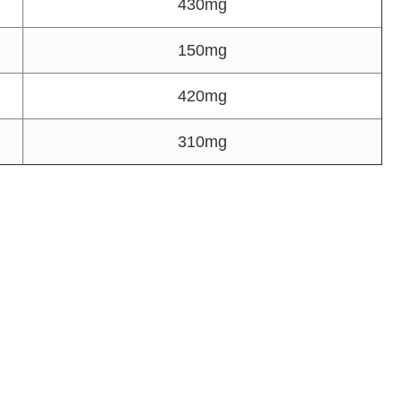
430mg
150mg
420mg
310mg