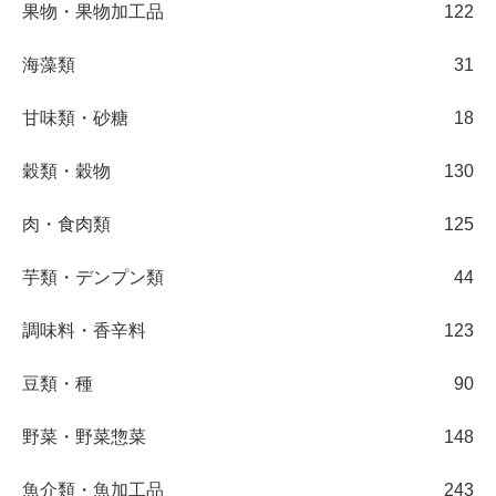
果物・果物加工品
122
海藻類
31
甘味類・砂糖
18
穀類・穀物
130
肉・食肉類
125
芋類・デンプン類
44
調味料・香辛料
123
豆類・種
90
野菜・野菜惣菜
148
魚介類・魚加工品
243