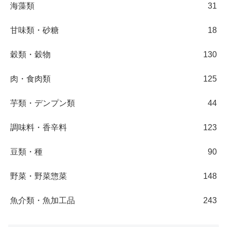
海藻類
31
甘味類・砂糖
18
穀類・穀物
130
肉・食肉類
125
芋類・デンプン類
44
調味料・香辛料
123
豆類・種
90
野菜・野菜惣菜
148
魚介類・魚加工品
243