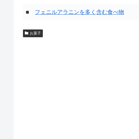
■
フェニルアラニンを多く含む食べ物
お菓子