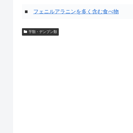
■
フェニルアラニンを多く含む食べ物
芋類・デンプン類