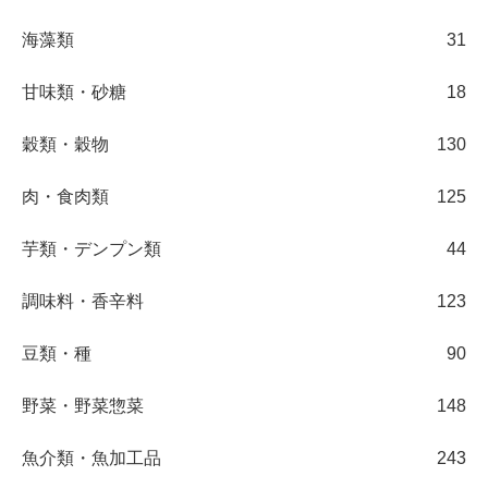
海藻類
31
甘味類・砂糖
18
穀類・穀物
130
肉・食肉類
125
芋類・デンプン類
44
調味料・香辛料
123
豆類・種
90
野菜・野菜惣菜
148
魚介類・魚加工品
243