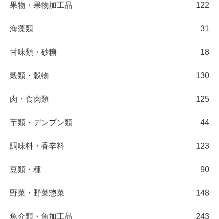
果物・果物加工品
122
海藻類
31
甘味類・砂糖
18
穀類・穀物
130
肉・食肉類
125
芋類・デンプン類
44
調味料・香辛料
123
豆類・種
90
野菜・野菜惣菜
148
魚介類・魚加工品
243