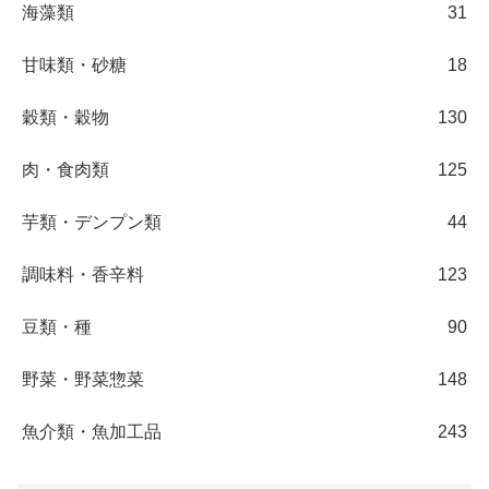
海藻類
31
甘味類・砂糖
18
穀類・穀物
130
肉・食肉類
125
芋類・デンプン類
44
調味料・香辛料
123
豆類・種
90
野菜・野菜惣菜
148
魚介類・魚加工品
243