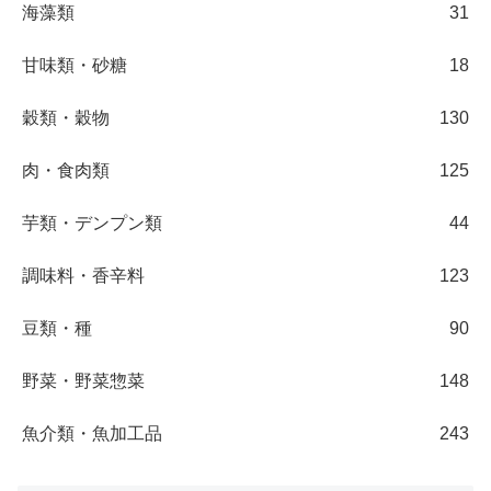
海藻類
31
甘味類・砂糖
18
穀類・穀物
130
肉・食肉類
125
芋類・デンプン類
44
調味料・香辛料
123
豆類・種
90
野菜・野菜惣菜
148
魚介類・魚加工品
243